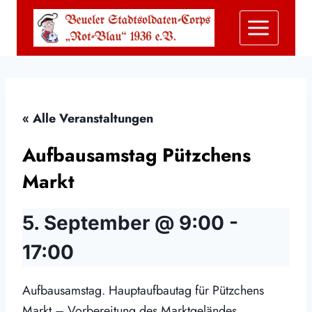
Zum
Inhalt
springen
« Alle Veranstaltungen
Aufbausamstag Pützchens
Markt
5. September @ 9:00
-
17:00
Aufbausamstag. Hauptaufbautag für Pützchens
Markt – Vorbereitung des Marktgeländes.