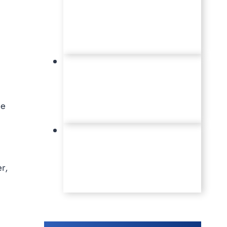
le
r,