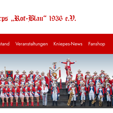
rps „Rot-Blau“ 1936 e.V.
stand
Veranstaltungen
Kniepes-News
Fanshop