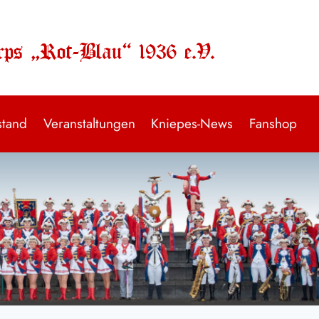
rps „Rot-Blau“ 1936 e.V.
stand
Veranstaltungen
Kniepes-News
Fanshop