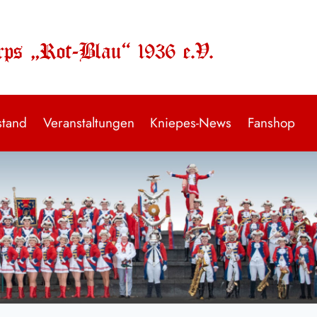
rps „Rot-Blau“ 1936 e.V.
stand
Veranstaltungen
Kniepes-News
Fanshop