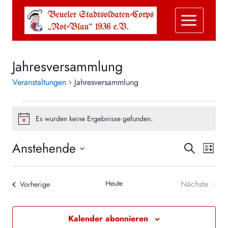
Zum
Inhalt
springen
Jahresversammlung
Veranstaltungen
Jahresversammlung
Veranstaltungen
Es wurden keine Ergebnisse gefunden.
Hinweis
Anstehende
Ver
Verans
Suche
Liste
Datum
Ans
Suche
wählen.
Heute
Nächste
Veranstaltungen
Nav
Vorherige
und
Veranstal
Ansich
Kalender abonnieren